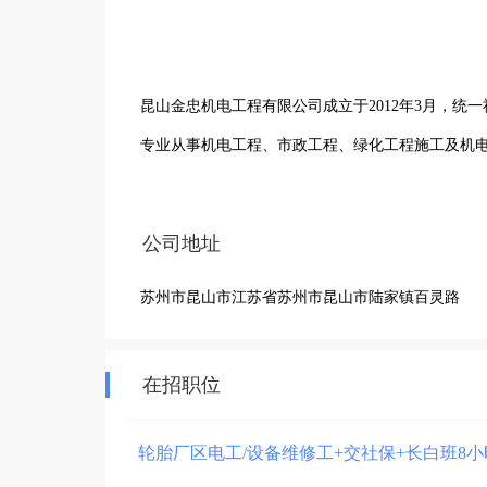
昆山金忠机电工程有限公司成立于2012年3月，统一社会
专业从事机电工程、市政工程、绿化工程施工及机电
公司深耕昆山本地市场十余年，具备合法合规的完
公司地址
接各类机电工程相关项目，提供从机电设备施工到
苏州市昆山市江苏省苏州市昆山市陆家镇百灵路
遵守国家法律法规与行业标准，具备稳定的项目履
按质按量按时完成项目施工，为招标方提供优质、
在招职位
轮胎厂区电工/设备维修工+交社保+长白班8