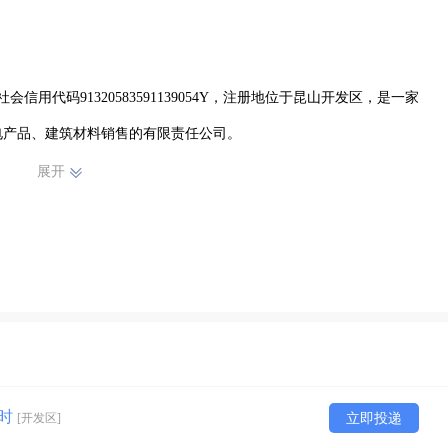
信用代码91320583591139054Y，注册地位于昆山开发区，是一家
产品、建筑材料销售的有限责任公司。

展开
整经营资质，建立了完善的项目质量管控体系与全流程服务能力，可承
设备运转维保的一站式服务。公司始终坚持合规经营、诚信履约，严格
约能力与良好的市场口碑，企业主体资质、施工能力、服务保障，承诺
可靠的工程服务。
小时
[开发区]
立即投递