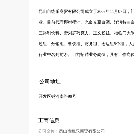
昆山市统乐商贸有限公司成立于2007年11月07
业。目前代理椰树椰汁、光良光瓶白酒、洋河特曲
三得利饮料、费列罗巧克力、正文粉丝、福临门大
超组、分销组、餐饮组、财务组、仓运组5个组，人员
行业中名列前矛。目前招聘业务岗位，具有工作岗
于现状，有较强进取心和目标、执行力强的工厂生
公司地址
开发区樾河南路99号
工商信息
公司全称：
昆山市统乐商贸有限公司