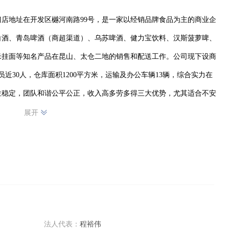
日，门店地址在开发区樾河南路99号，是一家以经销品牌食品为主的商业企
白酒、青岛啤酒（商超渠道）、乌苏啤酒、健力宝饮料、汉斯菠萝啤、
米挂面等知名产品在昆山、太仓二地的销售和配送工作。公司现下设商
近30人，仓库面积1200平方米，运输及办公车辆13辆，综合实力在
位稳定，团队和谐公平公正，收入高多劳多得三大优势，尤其适合不安
产线员工前来踊跃面试！人生要换一条跑道方可更快得达到目标！
展开
法人代表：
程裕伟