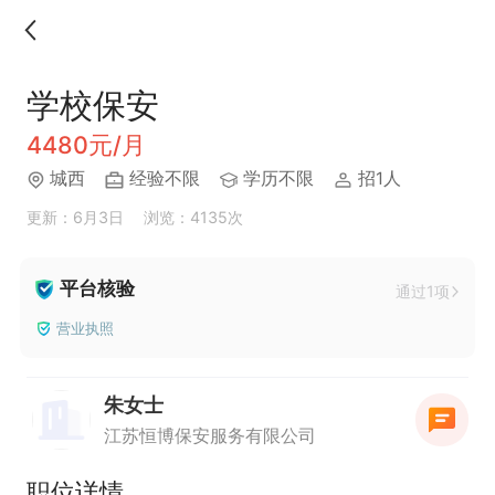
学校保安
4480元/月
城西
经验不限
学历不限
招1人
更新：6月3日
浏览：4135次
平台核验
通过1项
营业执照
朱女士
江苏恒博保安服务有限公司
职位详情