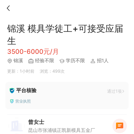
锦溪 模具学徒工+可接受应届
生
3500-6000元/月
锦溪
经验不限
学历不限
招1人
更新：1小时前
浏览：499次
平台核验
通过1项
营业执照
曾女士
昆山市张浦镇正凯新模具五金厂