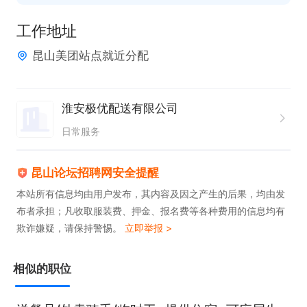
1、昆山汛塘路汛塘商苑12-104 远能【苏州市】美团
工作地址
昆山金鹰站

昆山美团站点就近分配
2、昆山柏庐中路278号 众信嘉华【苏州市】小象超
市柏庐站

3、昆山市震川西路145号 云霆【苏州市】美团正阳
淮安极优配送有限公司
桥站

日常服务
4、昆山市周市镇白塘路688号 云南鸿尚【苏州市】
小象超市白塘站

昆山论坛招聘网安全提醒
5、昆山市环庆路547号（骑手驿站）行知【苏州市】
本站所有信息均由用户发布，其内容及因之产生的后果，均由发
布者承担；凡收取服装费、押金、报名费等各种费用的信息均有
美团脉芽糖城北站

欺诈嫌疑，请保持警惕。
立即举报 >
6、昆山市飞新达智能设备科技有限公司北（同丰东
路） 问鼎【苏州市】小象超市同丰站

相似的职位
........更多站点，就近分配