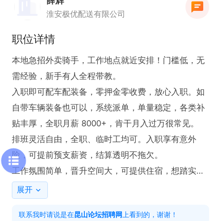
薛辉
淮安极优配送有限公司
职位详情
本地急招外卖骑手，工作地点就近安排！门槛低，无
需经验，新手有人全程带教。

入职即可配车配装备，零押金零收费，放心入职。如
自带车辆装备也可以，系统派单，单量稳定，各类补
贴丰厚，全职月薪 8000+，肯干月入过万很常见。

排班灵活自由，全职、临时工均可。入职享有意外
险，可提前预支薪资，结算透明不拖欠。

工作氛围简单，晋升空间大，可提供住宿，想踏实赚
钱的朋友欢迎咨询面试！

展开
昆山全市站点直聘，还有更多其他站点就近分配

联系我时请说是在
昆山论坛招聘网
上看到的，谢谢！
昆山面试地址
