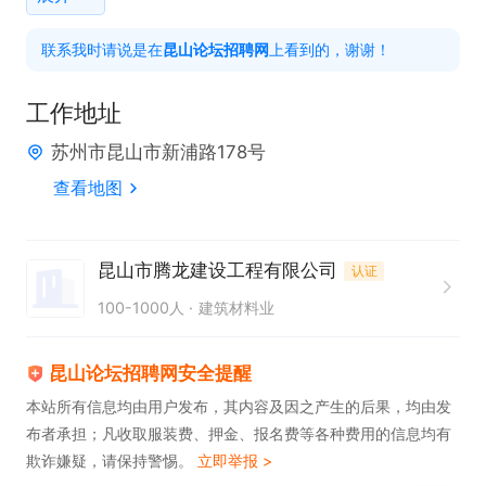
5、熟悉施工前期准备文件编制与报审、图纸与清单
联系我时请说是在
昆山论坛招聘网
上看到的，谢谢！
管理，施工过程阶段进度资料同步、质量与安全管
控，竣工验收阶段资料汇遍、移交与归档，并确保资
工作地址
料的完整性。

苏州市昆山市新浦路178号
6、配合经理完成项目全过程相关资料。

查看地图
任职资格：

1、要有驾照，大学专科及以上学历，工程管理、工民
昆山市腾龙建设工程有限公司
认证
建或电力等相关专业；

100-1000人
建筑材料业
2、从事相关工作1年以上，具备一定的工程资料管理
经验；

昆山论坛招聘网安全提醒
3、熟练使用CAD、WORD、EXCEL等绘图及办公软
本站所有信息均由用户发布，其内容及因之产生的后果，均由发
布者承担；凡收取服装费、押金、报名费等各种费用的信息均有
件；

欺诈嫌疑，请保持警惕。
立即举报 >
4、具有良好的团队合作精神，责任心强，吃苦耐