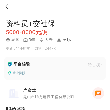
资料员+交社保
5000-8000元/月
城北
3年
大专
招1人
更新：11小时前
浏览：2447次
平台核验
通过1项
营业执照
周女士
昆山市腾龙建设工程有限公司
职位福利