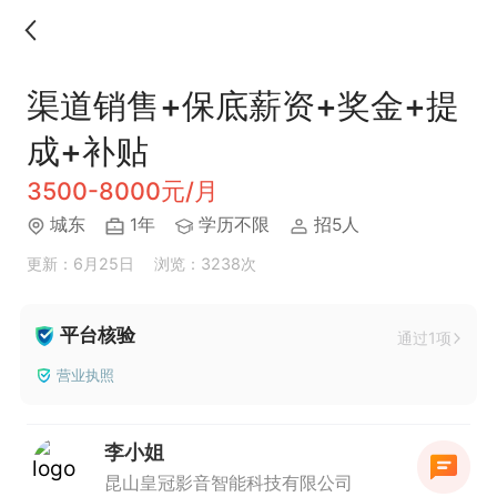
渠道销售+保底薪资+奖金+提
成+补贴
3500-8000元/月
城东
1年
学历不限
招5人
更新：6月25日
浏览：3238次
平台核验
通过1项
营业执照
李小姐
昆山皇冠影音智能科技有限公司