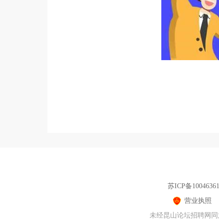
苏ICP备1004636
营业执照
未经昆山论坛招聘网同意