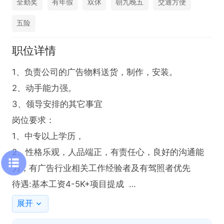
全勤奖
有年假
双休
朝九晚五
交通方便
五险
职位详情
1、负责公司的广告物料送货，制作，安装。

2、动手能力强。

3、领导安排的其它事宜

岗位要求：

1、中专以上学历，

2、性格乐观，人品端正，有责任心，良好的沟通能
力，有广告行业相关工作经验者及有驾照者优先

待遇:基本工资4-5K+项目提成  

地址：昆山市富士康路1068号
展开